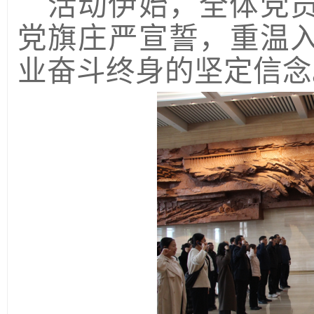
活动伊始，全体党
党旗庄严宣誓，重温
业奋斗终身的坚定信念